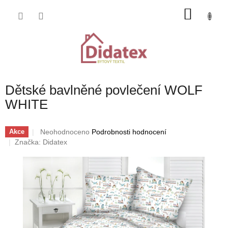
Přejít
NÁKU
na
obsah
KOŠÍK
Dětské bavlněné povlečení WOLF
WHITE
Průměrné
Neohodnoceno
Podrobnosti hodnocení
Akce
hodnocení
Značka:
Didatex
produktu
je
0,0
z
5
hvězdiček.