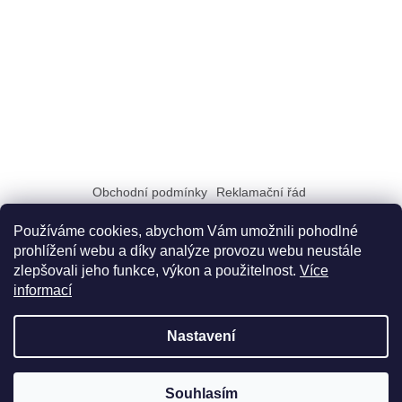
Obchodní podmínky
Reklamační řád
Zásady zpracování a ochrany osobních údajů GDPR
Doprava a možnosti platby
Dokumenty na stiahnutie
Používáme cookies, abychom Vám umožnili pohodlné
prohlížení webu a díky analýze provozu webu neustále
zlepšovali jeho funkce, výkon a použitelnost.
Více
informací
Nastavení
Vytvořil Shoptet
Souhlasím
Copyright 2026
Didatex.cz
. Všechna práva vyhrazena.