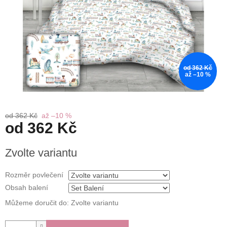
od 362 Kč
až –10 %
od 362 Kč
až –10 %
od
362 Kč
Měrná
Zvolte variantu
cena:
Rozměr povlečení
Obsah balení
Můžeme doručit do:
Zvolte variantu