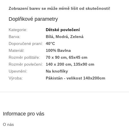
Zobrazení barev se může mírně lišit od skutečnosti!
Doplňkové parametry
Kategorie
:
Dětské povlečení
Barva
:
Bílá, Modrá, Zelená
Doporučené praní
:
40°C
Materiál
:
100% Bavlna
Rozměr polštáře
:
70 x 90 cm, 65x45 cm
Rozměr povlečení
:
140 x 200 cm, 135x90 cm
Upevnění
:
Na knoflíky
Výroba
:
Pákistán - velikost 140x200cm
Z
á
p
a
Informace pro vás
t
O nás
í