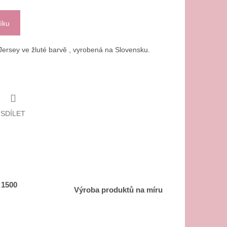
íku
ersey ve žluté barvě , vyrobená na Slovensku.
SDÍLET
 1500
Výroba produktů na míru