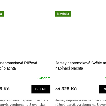
ka
Novinka
 nepromokavá Růžová
Jersey nepromokavá Světle 
cí plachta
napínací plachta
Skladem
8 Kč
328 Kč
od
DETAIL
D
nepromokavá napínací plachta v
Jersey nepromokavá napínací pla
barvě, vyrobená na Slovensku.
růžové barvě, vyrobená na Slove