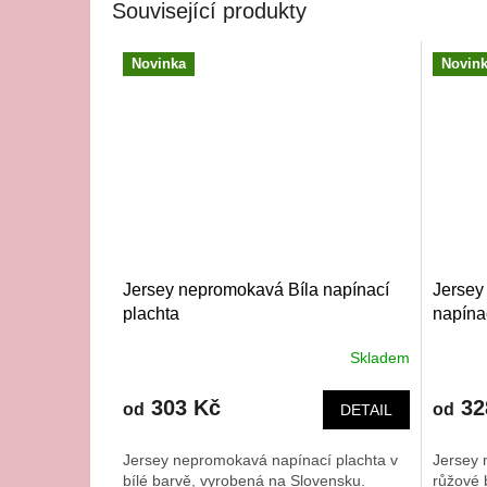
Související produkty
Novinka
Novin
Jersey nepromokavá Bíla napínací
Jersey
plachta
napína
Skladem
303 Kč
32
od
od
DETAIL
Jersey nepromokavá napínací plachta v
Jersey 
bílé barvě, vyrobená na Slovensku.
růžové 