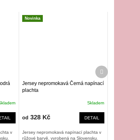
Novinka
Další
produkt
modrá
Jersey nepromokavá Černá napínací
plachta
Skladem
Skladem
328 Kč
od
ETAIL
DETAIL
chta v
Jersey nepromokavá napínací plachta v
nsku.
růžové barvě, vyrobená na Slovensku.