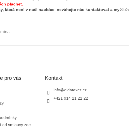
ých plachet.
ty, která není v naší nabídce, neváhejte nás kontaktovat a my
Slož
 míru.
e pro vás
Kontakt
info
@
didatexcz.cz
+421 914 21 21 22
zy
podmínky
í od smlouvy zde