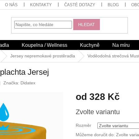
O NÁS
KONTAKTY
ČASTÉ DOTAZY
BLOG
OB
HLEDAT
adla
Koupelna / Wellness
Kuchyně
Na míru
Jersey nepremokavé prostěradla
Voděodolná strečová Must
plachta Jersej
Značka:
Didatex
od
328 Kč
Měrná
Zvolte variantu
cena:
Rozměr
Můžeme doručit do:
Zvolte vari