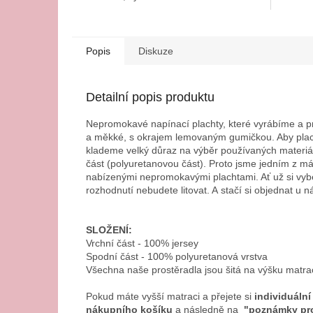
Popis
Diskuze
Detailní popis produktu
Nepromokavé napínací plachty, které vyrábíme a 
a měkké, s okrajem lemovaným gumičkou. Aby plach
klademe velký důraz na výběr používaných materiál
část (polyuretanovou část). Proto jsme jedním z m
nabízenými nepromokavými plachtami. Ať už si vyb
rozhodnutí nebudete litovat. A stačí si objednat u 
SLOŽENÍ:
Vrchní část - 100% jersey
Spodní část - 100% polyuretanová vrstva
Všechna naše prostěradla jsou šitá na výšku matr
Pokud máte vyšší matraci a přejete si
individuální
nákupního košíku
a následně na
"poznámky pro