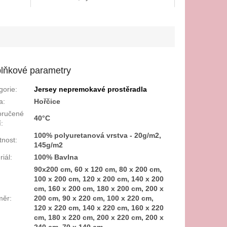
lňkové parametry
gorie
:
Jersey nepremokavé prostěradla
a
:
Hořčice
oručené
40°C
í
:
100% polyuretanová vrstva - 20g/m2,
nost
:
145g/m2
riál
:
100% Bavlna
90x200 cm, 60 x 120 cm, 80 x 200 cm,
100 x 200 cm, 120 x 200 cm, 140 x 200
cm, 160 x 200 cm, 180 x 200 cm, 200 x
měr
:
200 cm, 90 x 220 cm, 100 x 220 cm,
120 x 220 cm, 140 x 220 cm, 160 x 220
cm, 180 x 220 cm, 200 x 220 cm, 200 x
240 cm, 70 x 140 cm