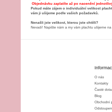
Objednávku zaplatíte až po nacenění jednotliv
Pokud máte zájem o individuální velikost plach
vám ji ušijeme podle vašich požadavků.
Nenašli jste velikost, kterou jste chtěli?
Nevadí! Napište nám a my vám plachtu ušijeme na
Z
á
p
a
t
Informac
í
O nás
Kontakty
Časté dota
Blog
Obchodní 
Odstoupen