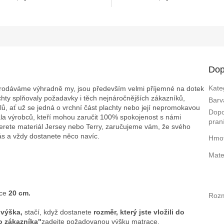
Dop
Kate
prodáváme výhradně my, jsou především velmi příjemné na dotek
ty splňovaly požadavky i těch nejnáročnějších zákazníků,
Barv
ů, ať už se jedná o vrchní část plachty nebo její nepromokavou
Dop
ála výrobců, kteří mohou zaručit 100% spokojenost s námi
pran
erete materiál Jersey nebo Terry, zaručujeme vám, že svého
nás a vždy dostanete něco navíc.
Hmot
Mate
ace
20 cm.
Roz
 výška,
stačí, když dostanete
rozměr, který jste vložili do
 zákazníka"
zadejte požadovanou výšku matrace.