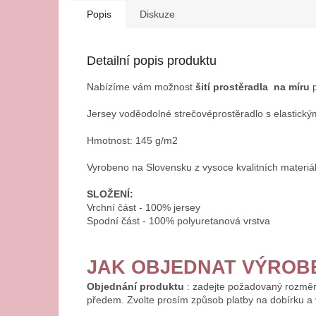
Popis
Diskuze
Detailní popis produktu
Nabízíme vám možnost
šití
prostěradla
na míru
p
Jersey voděodolné strečové
prostěradlo s elastick
Hmotnost: 145 g/m2
Vyrobeno na Slovensku z vysoce kvalitních materiál
SLOŽENÍ:
Vrchní část - 100% jersey
Spodní část - 100% polyuretanová vrstva
JAK OBJEDNAT VÝRO
Objednání produktu
: zadejte požadovaný rozměr
předem. Zvolte prosím způsob platby na dobírku a