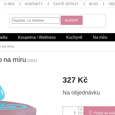
O NÁS
KONTAKTY
ČASTÉ DOTAZY
BLOG
OB
HLEDAT
adla
Koupelna / Wellness
Kuchyně
Na míru
o na míru
o na míru
22031
327 Kč
Měrná
Na objednávku
cena:
Přidat do koš