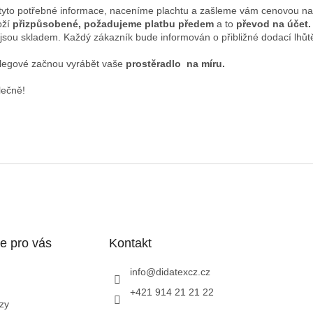
tyto potřebné informace, naceníme plachtu a zašleme vám cenovou na
oží
přizpůsobené, požadujeme platbu předem
a to
převod na účet.
é jsou skladem. Každý zákazník bude informován o přibližné dodací lhůt
kolegové začnou vyrábět vaše
prostěradlo na míru.
lečně!
e pro vás
Kontakt
info
@
didatexcz.cz
+421 914 21 21 22
zy