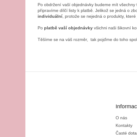
Po obdržení vaší objednávky budeme mít všechny 
připravíme dílčí listy k platbě. Jelikož se jedná o zb
individuální
, protože se nejedná o produkty, kter
Po
platbě vaší objednávky
všichni naši šikovní 
Těšíme se na váš rozměr, tak pojďme do toho spo
Z
á
p
a
t
Informac
í
O nás
Kontakty
Časté dota