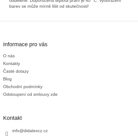
odděleně. Doporučená teplota praní je 40 °C. Vyobrazení
barev se může mírně lišit od skutečnosti!
Z
á
p
a
Informace pro vás
t
O nás
í
Kontakty
Časté dotazy
Blog
Obchodní podmínky
Odstoupení od smlouvy zde
Kontakt
info
@
didatexcz.cz