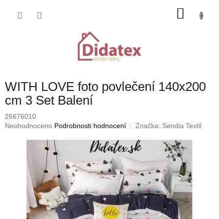
Přejít
NÁKU
na
obsah
KOŠÍK
WITH LOVE foto povlečení 140x200
cm 3 Set Balení
26676010
Průměrné
Neohodnoceno
Podrobnosti hodnocení
Značka:
Sendia Textil
hodnocení
produktu
je
0,0
z
5
hvězdiček.