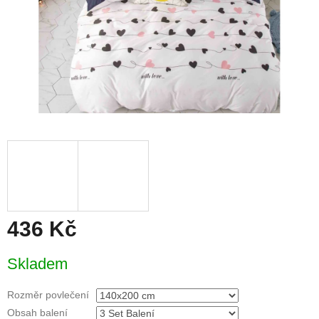
436 Kč
Měrná
Skladem
cena:
Rozměr povlečení
Obsah balení