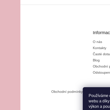
Z
á
p
a
t
Informac
í
O nás
Kontakty
Časté dota
Blog
Obchodní 
Odstoupen
Obchodní podmínky
Reklamační řád
Používáme c
webu a díky
výkon a pou