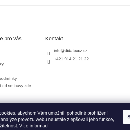
e pro vás
Kontakt
info
@
didatexcz.cz
+421 914 21 21 22
zy
podmínky
í od smlouvy zde
Zásady zpracování a ochrany osobních údajů GDPR
Doprava a možn
ookies, abychom Vám umožnili pohodlné prohlížení
S
 analýze provozu webu neustále zlepšovali jeho funkce,
žitelnost.
Více informací