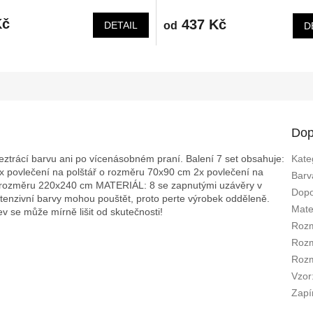
Kč
437 Kč
od
DETAIL
D
Dop
neztrácí barvu ani po vícenásobném praní. Balení 7 set obsahuje:
Kate
x povlečení na polštář o rozměru 70x90 cm 2x povlečení na
Barv
 o rozměru 220x240 cm MATERIÁL: 8 se zapnutými uzávěry v
Dopo
ntenzivní barvy mohou pouštět, proto perte výrobek odděleně.
Mate
v se může mírně lišit od skutečnosti!
Rozm
Rozm
Rozm
Vzor
Zapí