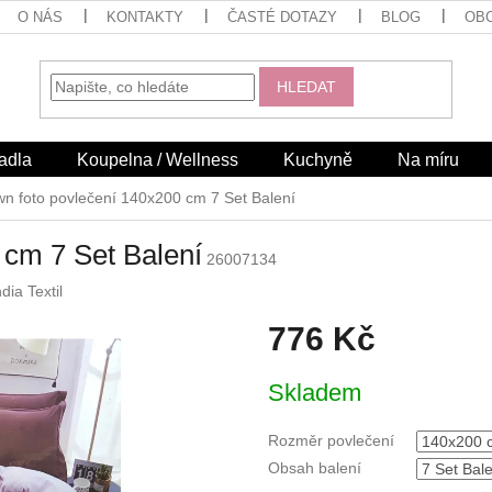
O NÁS
KONTAKTY
ČASTÉ DOTAZY
BLOG
OB
HLEDAT
adla
Koupelna / Wellness
Kuchyně
Na míru
n foto povlečení 140x200 cm 7 Set Balení
 cm 7 Set Balení
26007134
dia Textil
776 Kč
Měrná
Skladem
cena:
Rozměr povlečení
Obsah balení