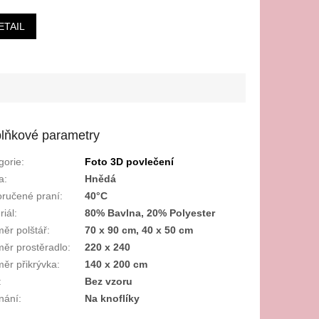
ETAIL
lňkové parametry
gorie
:
Foto 3D povlečení
a
:
Hnědá
ručené praní
:
40°C
riál
:
80% Bavlna, 20% Polyester
ěr polštář
:
70 x 90 cm, 40 x 50 cm
ěr prostěradlo
:
220 x 240
ěr přikrývka
:
140 x 200 cm
:
Bez vzoru
nání
:
Na knoflíky