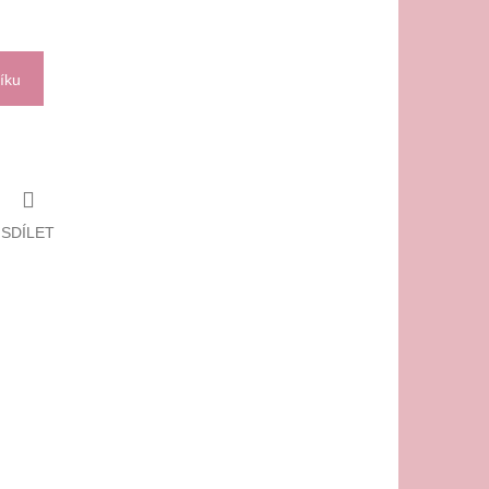
íku
SDÍLET