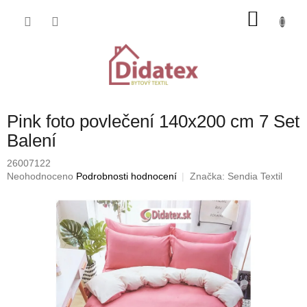
Přejít
NÁKU
na
obsah
KOŠÍK
Pink foto povlečení 140x200 cm 7 Set
Balení
26007122
Průměrné
Neohodnoceno
Podrobnosti hodnocení
Značka:
Sendia Textil
hodnocení
produktu
je
0,0
z
5
hvězdiček.