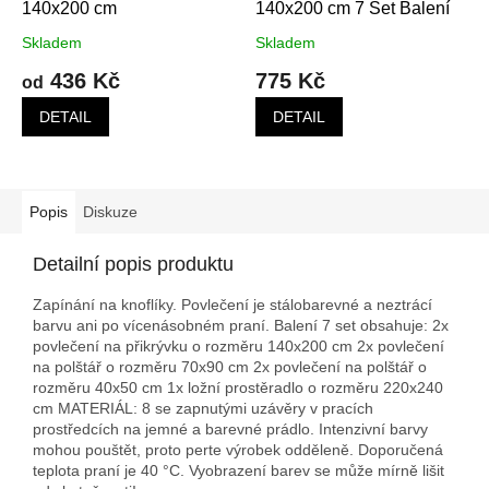
140x200 cm
140x200 cm 7 Set Balení
Skladem
Skladem
436 Kč
775 Kč
od
DETAIL
DETAIL
Popis
Diskuze
Detailní popis produktu
Zapínání na knoflíky. Povlečení je stálobarevné a neztrácí
barvu ani po vícenásobném praní. Balení 7 set obsahuje: 2x
povlečení na přikrývku o rozměru 140x200 cm 2x povlečení
na polštář o rozměru 70x90 cm 2x povlečení na polštář o
rozměru 40x50 cm 1x ložní prostěradlo o rozměru 220x240
cm MATERIÁL: 8 se zapnutými uzávěry v pracích
prostředcích na jemné a barevné prádlo. Intenzivní barvy
mohou pouštět, proto perte výrobek odděleně. Doporučená
teplota praní je 40 °C. Vyobrazení barev se může mírně lišit