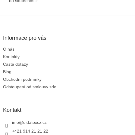
od skutečnosti!
Z
á
p
a
Informace pro vás
t
O nás
í
Kontakty
Časté dotazy
Blog
Obchodní podmínky
Odstoupení od smlouvy zde
Kontakt
info
@
didatexcz.cz
+421 914 21 21 22