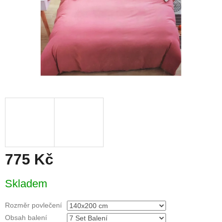
775 Kč
Měrná
Skladem
cena:
Rozměr povlečení
Obsah balení