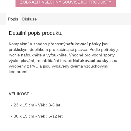
ZOBRAZIT VŠECHNY SOUVISEJÍCÍ PRODUKTY
Popis
Diskuze
Detailní popis produktu
Kompaktní a snadno přenosný
nafukovací pásky
jsou
praktickým doplňkem pro začínající plavce. Podle potřeby je
rychle nafoukněte a vyfoukněte. Vhodné pro vodní sporty,
výuku plavání, rehabilitační terapii.
Nafukovací pásky
jsou
vyrobeny z PVC a jsou vybaveny dvěma vzduchovými
komorami.
VELIKOST :
+- 23 x 15 cm - Věk : 3-6 let
+- 30 x 15 cm - Věk : 6-12 let