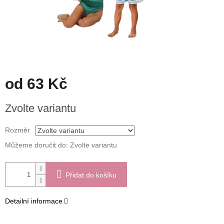
od
63 Kč
Měrná
Zvolte variantu
cena:
Rozměr
Můžeme doručit do:
Zvolte variantu
Přidat do košíku
Detailní informace