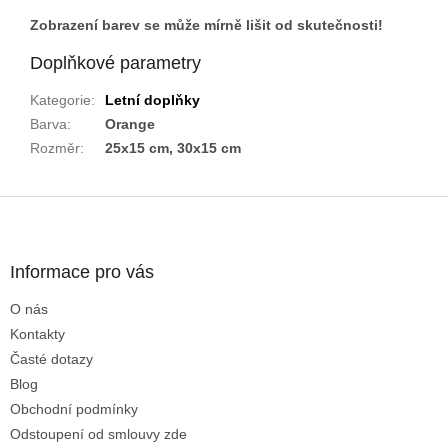
Zobrazení barev se může mírně lišit od skutečnosti!
Doplňkové parametry
Kategorie
:
Letní doplňky
Barva
:
Orange
Rozměr
:
25x15 cm, 30x15 cm
Z
á
p
a
Informace pro vás
t
O nás
í
Kontakty
Časté dotazy
Blog
Obchodní podmínky
Odstoupení od smlouvy zde