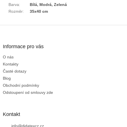
Barva
:
Bílá, Modrá, Zelená
Rozměr
:
35x40 cm
Z
á
p
a
Informace pro vás
t
O nás
í
Kontakty
Časté dotazy
Blog
Obchodní podmínky
Odstoupení od smlouvy zde
Kontakt
info
@
didatexcz.cz