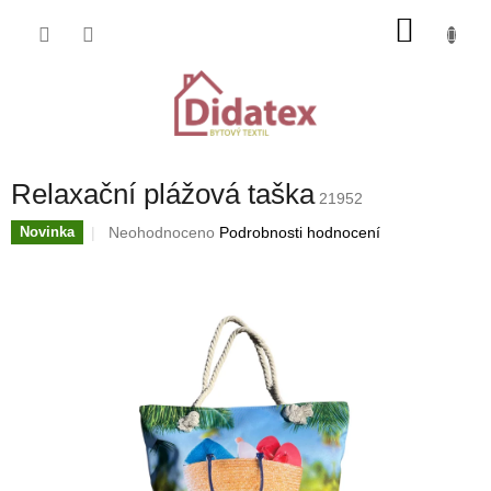
Přejít
NÁKU
na
obsah
KOŠÍK
Relaxační plážová taška
21952
Průměrné
Neohodnoceno
Podrobnosti hodnocení
Novinka
hodnocení
produktu
je
0,0
z
5
hvězdiček.