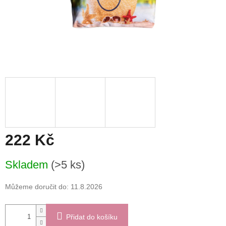
222 Kč
Měrná
Skladem
(>5 ks)
cena:
Můžeme doručit do:
11.8.2026
Přidat do košíku