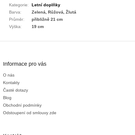
Kategorie
:
Letní doplňky
Barva
:
Zelená, Růžová, Žlutá
Průměr
:
přibližně 21 cm
Výška
:
19 cm
Z
á
p
a
Informace pro vás
t
O nás
í
Kontakty
Časté dotazy
Blog
Obchodní podmínky
Odstoupení od smlouvy zde