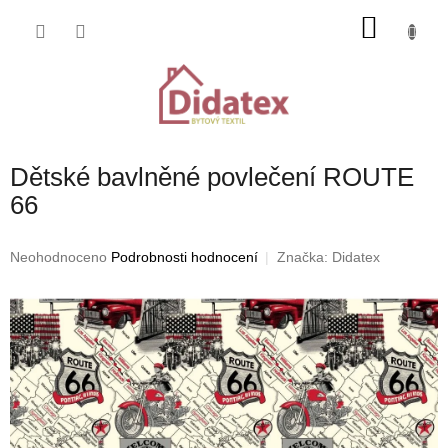
Přejít
NÁKU
na
obsah
KOŠÍK
Dětské bavlněné povlečení ROUTE
66
Průměrné
Neohodnoceno
Podrobnosti hodnocení
Značka:
Didatex
hodnocení
produktu
je
0,0
z
5
hvězdiček.