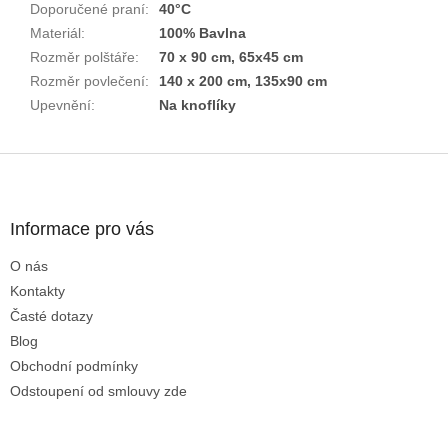
Doporučené praní
:
40°C
Materiál
:
100% Bavlna
Rozměr polštáře
:
70 x 90 cm, 65x45 cm
Rozměr povlečení
:
140 x 200 cm, 135x90 cm
Upevnění
:
Na knoflíky
Z
á
p
a
Informace pro vás
t
O nás
í
Kontakty
Časté dotazy
Blog
Obchodní podmínky
Odstoupení od smlouvy zde