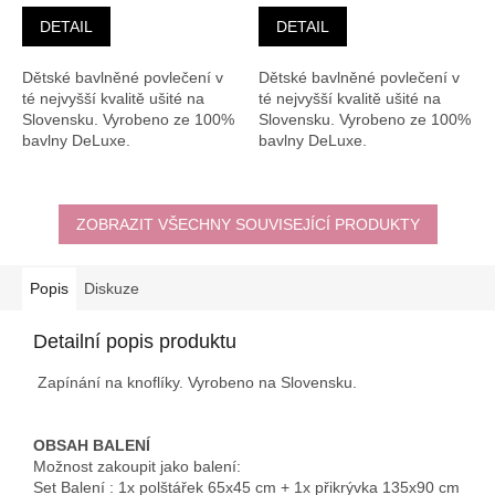
DETAIL
DETAIL
Dětské bavlněné povlečení v
Dětské bavlněné povlečení v
té nejvyšší kvalitě ušité na
té nejvyšší kvalitě ušité na
Slovensku. Vyrobeno ze 100%
Slovensku. Vyrobeno ze 100%
bavlny DeLuxe.
bavlny DeLuxe.
ZOBRAZIT VŠECHNY SOUVISEJÍCÍ PRODUKTY
Popis
Diskuze
Detailní popis produktu
Zapínání na knoflíky. Vyrobeno na Slovensku.
OBSAH BALENÍ
Možnost zakoupit jako balení:
Set Balení :
1x polštářek 65x45 cm + 1x přikrývka 135x90 cm