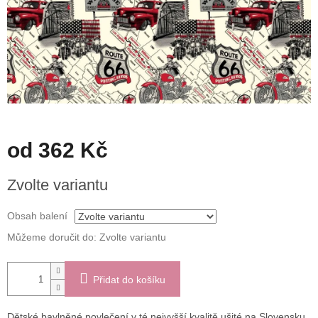
od
362 Kč
Měrná
Zvolte variantu
cena:
Obsah balení
Můžeme doručit do:
Zvolte variantu
Přidat do košíku
Dětské bavlněné povlečení v té nejvyšší kvalitě ušité na Slovensku.